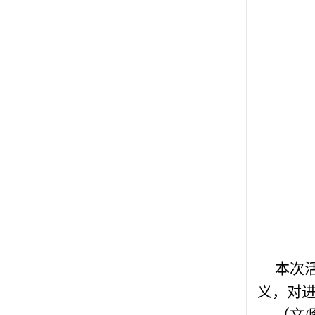
本次
义，对