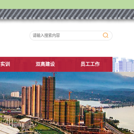
习实训
双高建设
员工工作