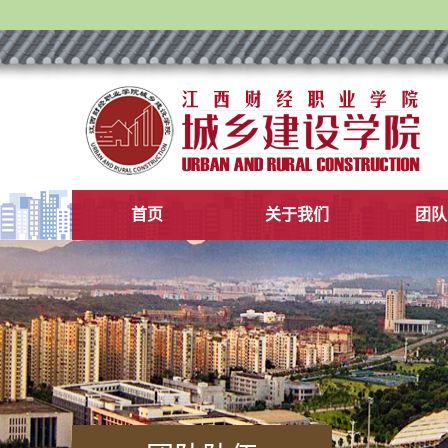
首页
​关于我们
团队