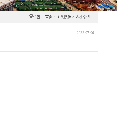
位置：
首页
>
团队队伍
>
人才引进
2022-07-06